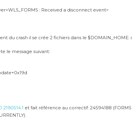
erver=WLS_FORMS : Received a disconnect event>
t du crash il se crée 2 fichiers dans le $DOMAIN_HOME: c
ête le message suivant:
pdate+0x19d
D 2190514.1
et fait référence au correctif: 24594188 (
URRENTLY).