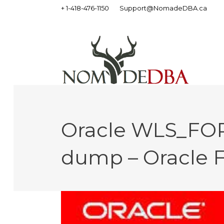
+ 1-418-476-1150
Support@NomadeDBA.ca
Oracle WLS_FOR
dump – Oracle 