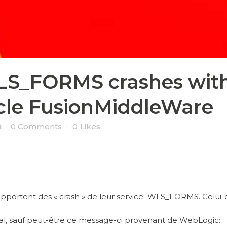
LS_FORMS crashes with
cle FusionMiddleWare
d
0 Comments
0
Likes
 rapportent des « crash » de leur service WLS_FORMS. Celui
cial, sauf peut-être ce message-ci provenant de WebLogic: