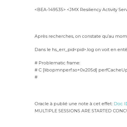
<BEA-149535> <JMX Resiliency Activity S
Après recherches, on constate qu’au momen
Dans le hs_err_pid<pid>.log on voit en ent
# Problematic frame:
# C [libopmnperf.so+0x205d] perfCacheU
#
Oracle à publié une note à cet effet:
Doc I
MULTIPLE SESSIONS ARE STARTED CONC