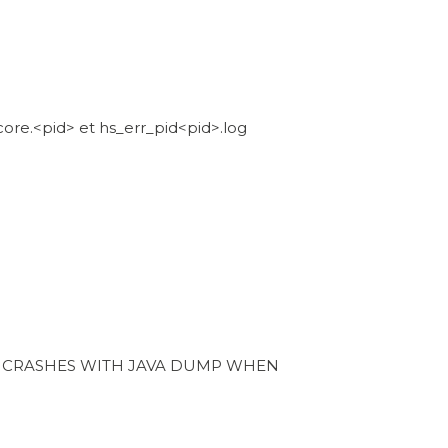
ore.<pid> et hs_err_pid<pid>.log
FORMS CRASHES WITH JAVA DUMP WHEN