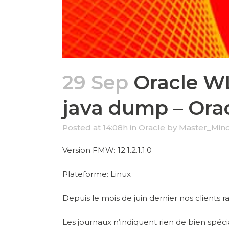
29 Sep
Oracle W
java dump – Ora
Posted at 14:08h
in
Oracle
by
Master_Min
Version FMW: 12.1.2.1.1.0
Plateforme: Linux
Depuis le mois de juin dernier nos clients
Les journaux n’indiquent rien de bien spé