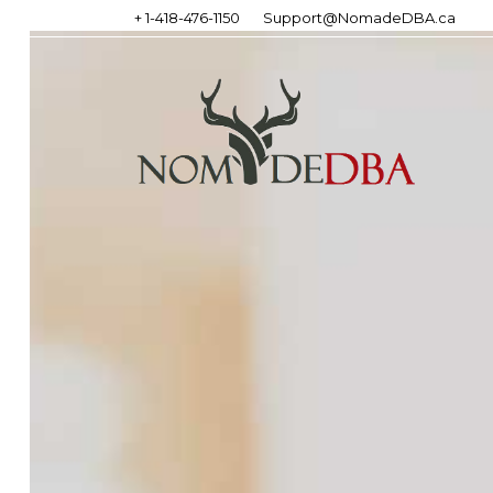
+ 1-418-476-1150
Support@NomadeDBA.ca