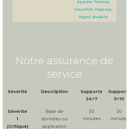
Apache Tomcat,
Glassfish, Haproxy,
Nginx, NodeJs
Notre assurance de
service
Sévérité
Description
Supports
Support
24×7
5×10
Sévérité
Base de
30
30
minutes
minutes
1
données ou
(Critique)
application